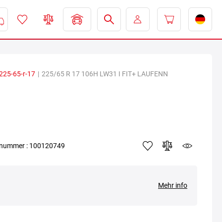
225-65-r-17
|
225/65 R 17 106H LW31 I FIT+ LAUFENN
elnummer : 100120749
Mehr info