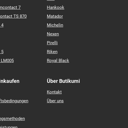
ate 2
Continental
GITI
mcontact 7
Hankook
contact TS 870
Matador
 4
Michelin
Nexen
Pirelli
 5
Riken
k LM005
Royal Black
Einkaufen
Über Butikumi
Kontakt
ftsbedingungen
Über uns