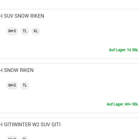
H
SUV SNOW
RIKEN
M+S
TL
XL
Auf Lager: 16 Stk.
H
SNOW
RIKEN
M+S
TL
Auf Lager: 40+ Stk.
H
GITIWINTER W2 SUV
GITI