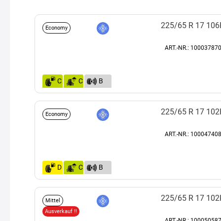
225/65 R 17 106
Economy
ART.-NR.: 100037870
C
C
B
(72)
225/65 R 17 102
Economy
ART.-NR.: 100047408
D
C
B
(72)
225/65 R 17 102