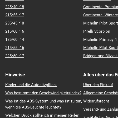
225/45 r17
Michelin Crossclim
195/65 r15
Barum Polaris 6
225/40 r18
Continental Premiu
215/55 r17
Continental Winter
235/45 r18
Michelin Pilot Sport
215/60 r16
Pirelli Scorpion
185/60 r14
Michelin Primacy 4
215/55 r16
Michelin Pilot Sport
225/50 r17
Bridgestone Blizza
Hinweise
Alles über das 
Kinder und die Autositzpflicht
Über den Einkauf
Was bestimmt den Geschwindigkeitsindex?
Allgemeine Geschä
Was ist das ABS-System und was ist zu tun,
Widerrufsrecht