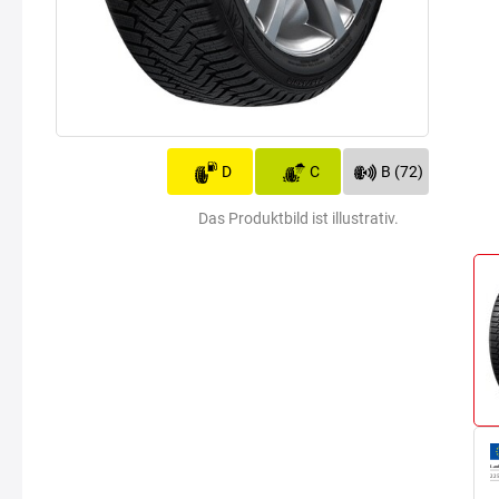
D
C
B (72)
Das Produktbild ist illustrativ.