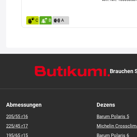
Mittel
Ausverkauf !!
ART.-NR.: 100050587
C
B
A
(69)
Brauchen S
Abmessungen
Dezens
205/55 r16
Barum Polaris 5