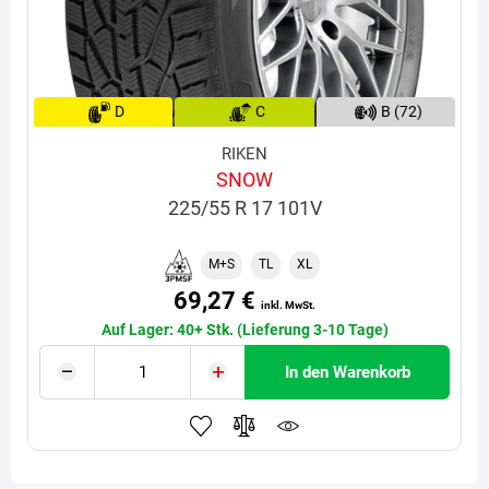
D
C
B (72)
RIKEN
SNOW
225/55 R 17 101V
M+S
TL
XL
69,27 €
inkl. MwSt.
Auf Lager: 40+ Stk. (Lieferung 3-10 Tage)
In den Warenkorb