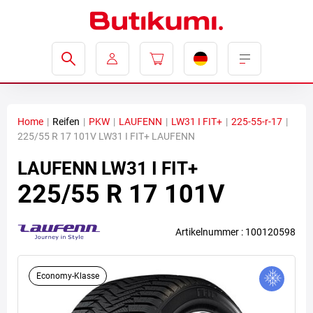
Home
|
Reifen
|
PKW
|
LAUFENN
|
LW31 I FIT+
|
225-55-r-17
|
225/55 R 17 101V LW31 I FIT+ LAUFENN
LAUFENN
LW31 I FIT+
225/55 R 17 101V
Artikelnummer : 100120598
Economy-Klasse