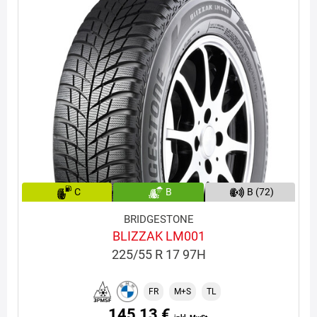
C
B
B (72)
BRIDGESTONE
BLIZZAK LM001
225/55 R 17 97H
FR
M+S
TL
145,13 €