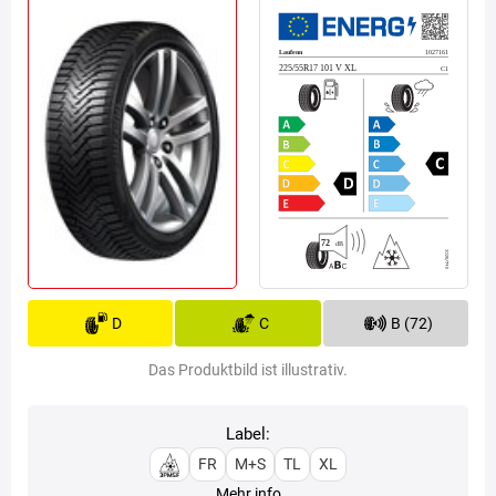
D
C
B (72)
Das Produktbild ist illustrativ.
Label:
FR
M+S
TL
XL
Mehr info