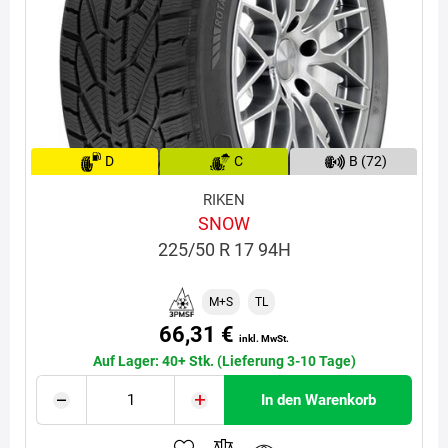
D
C
B (72)
RIKEN
SNOW
225/50 R 17 94H
M+S
TL
66,31 €
inkl. MwSt.
Auf Lager: 40+ Stk. (Lieferung 3-10 Tage)
In den Warenkorb