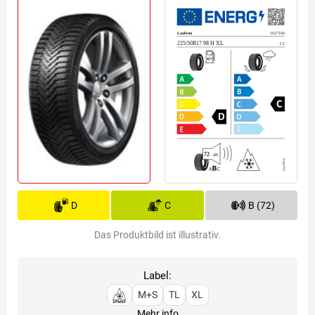
D
C
B (72)
Das Produktbild ist illustrativ.
Label:
M+S
TL
XL
Mehr info