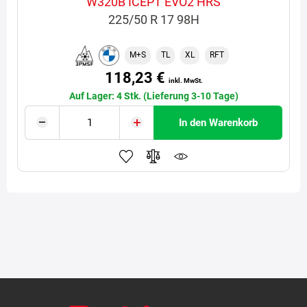
W320B ICEPT EVO2 HRS
225/50 R 17 98H
M+S
TL
XL
RFT
118,23 €
inkl. MwSt.
Auf Lager: 4 Stk. (Lieferung 3-10 Tage)
In den Warenkorb