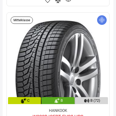
Mittelklasse
C
B
B (72)
HANKOOK