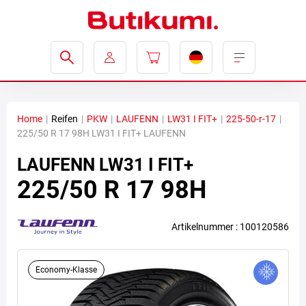
Home
|
Reifen
|
PKW
|
LAUFENN
|
LW31 I FIT+
|
225-50-r-17
|
225/50 R 17 98H LW31 I FIT+ LAUFENN
LAUFENN
LW31 I FIT+
225/50 R 17 98H
Artikelnummer : 100120586
Economy-Klasse