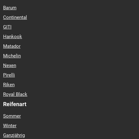
Barum
Continental
GITI
Hankook
Matador
Michelin
Nexen
Pirelli
Riken
Royal Black
Reifenart
Sommer
Winter
Ganzjährig