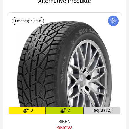
Alternative Produkte
Economy-Klasse
D
C
B (72)
RIKEN
SNOW