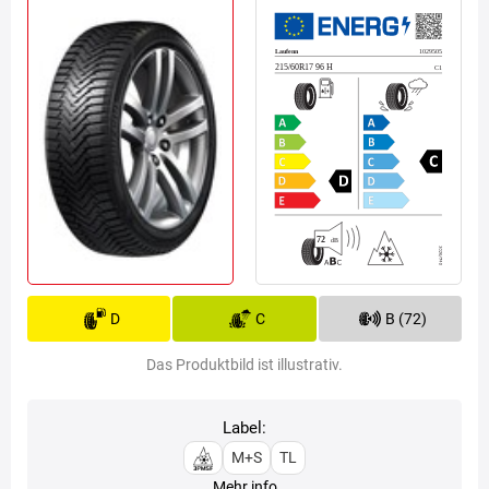
D
C
B (72)
Das Produktbild ist illustrativ.
Label:
M+S
TL
Mehr info