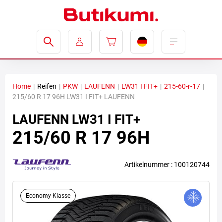
Home
|
Reifen
|
PKW
|
LAUFENN
|
LW31 I FIT+
|
215-60-r-17
|
215/60 R 17 96H LW31 I FIT+ LAUFENN
LAUFENN
LW31 I FIT+
215/60 R 17 96H
Artikelnummer : 100120744
Economy-Klasse