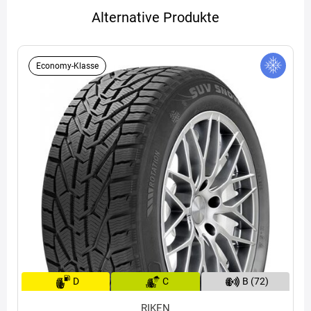
Alternative Produkte
Economy-Klasse
D
C
B (72)
RIKEN