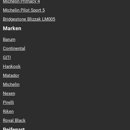
Michelin Primacy 4
Michelin Pilot Sport 5
Bridgestone Blizzak LM005
Marken
Barum
Continental
GITI
Hankook
Matador
Michelin
Nexen
Pirelli
Riken
Royal Black
Reifenart