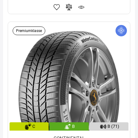
Premiumklasse
C
B
B (71)