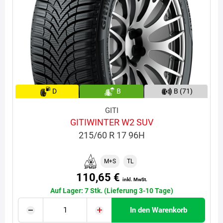
D
B
B (71)
GITI
GITIWINTER W2 SUV
215/60 R 17 96H
M+S
TL
110,65 €
inkl. MwSt.
Auf Lager: 7 Stk. (Lieferung 3-10 Tage)
In den Warenkorb