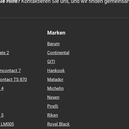
M+S
RPB
TL
XL
Auf Lager: 34 Stk.
ie Hilfe?
Kontaktieren Sie uns, und wir finden gemeinsa
Marken
Barum