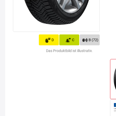
D
C
B (72)
Das Produktbild ist illustrativ.