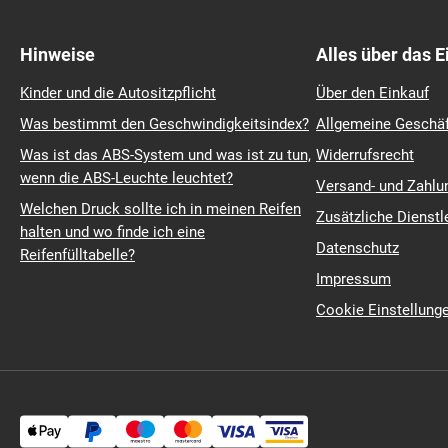
225/45 r17
Michelin Crossclim
195/65 r15
Barum Polaris 6
225/40 r18
Continental Premiu
215/55 r17
Continental Winter
235/45 r18
Michelin Pilot Sport
215/60 r16
Pirelli Scorpion
185/60 r14
Michelin Primacy 4
215/55 r16
Michelin Pilot Sport
225/50 r17
Bridgestone Blizza
Hinweise
Alles über das 
Kinder und die Autositzpflicht
Über den Einkauf
Was bestimmt den Geschwindigkeitsindex?
Allgemeine Geschä
Was ist das ABS-System und was ist zu tun,
Widerrufsrecht