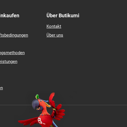
ate 2
Continental
GITI
mcontact 7
Hankook
contact TS 870
Matador
 4
Michelin
Nexen
Pirelli
 5
Riken
k LM005
Royal Black
Einkaufen
Über Butikumi
Kontakt
ftsbedingungen
Über uns