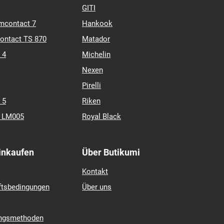
ate 2
Continental
GITI
mcontact 7
Hankook
contact TS 870
Matador
 4
Michelin
Nexen
Pirelli
 5
Riken
k LM005
Royal Black
Einkaufen
Über Butikumi
Kontakt
ftsbedingungen
Über uns