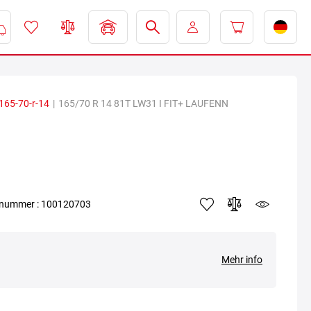
165-70-r-14
|
165/70 R 14 81T LW31 I FIT+ LAUFENN
elnummer : 100120703
Mehr info