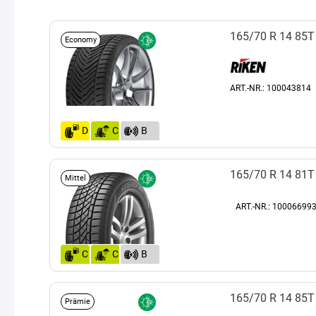
165/70 R 14 85T
Economy
ART.-NR.: 100043814
D
C
B
(69)
165/70 R 14 81T
Mittel
ART.-NR.: 100066993
C
C
B
(69)
165/70 R 14 85T
Prämie