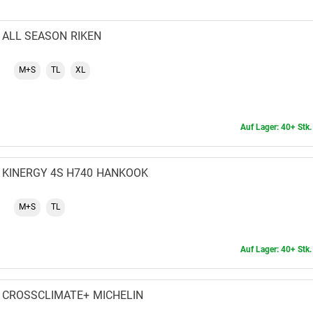
ALL SEASON
RIKEN
M+S
TL
XL
Auf Lager: 40+ Stk.
KINERGY 4S H740
HANKOOK
M+S
TL
Auf Lager: 40+ Stk.
CROSSCLIMATE+
MICHELIN