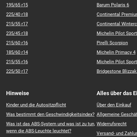
225/45 r17
Michelin Crossclim
195/65 r15
Barum Polaris 6
225/40 r18
Continental Premiu
215/55 r17
Continental Winter
235/45 r18
Michelin Pilot Sport
215/60 r16
Pirelli Scorpion
185/60 r14
Michelin Primacy 4
215/55 r16
Michelin Pilot Sport
225/50 r17
Bridgestone Blizza
Hinweise
Alles über das 
Kinder und die Autositzpflicht
Über den Einkauf
Was bestimmt den Geschwindigkeitsindex?
Allgemeine Geschä
Was ist das ABS-System und was ist zu tun,
Widerrufsrecht