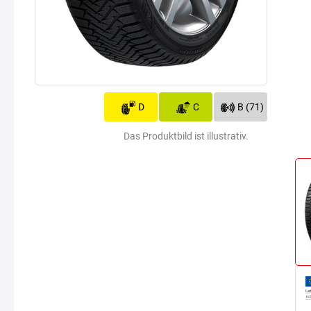
D
C
B (71)
Das Produktbild ist illustrativ.