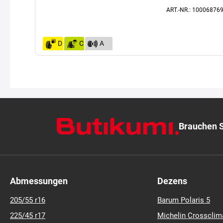
ART.-NR.: 100068769
D
C
A
(68)
Brauchen S
Abmessungen
Dezens
205/55 r16
Barum Polaris 5