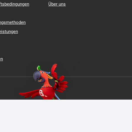
Einkaufen
Über Butikumi
Kontakt
ftsbedingungen
Über uns
ungsmethoden
eistungen
en