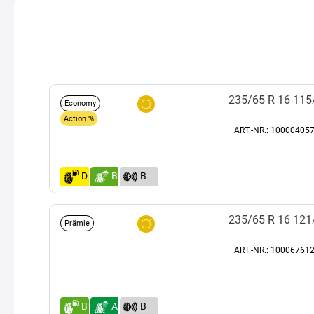
235/65 R 16 11
Economy
Action %
ART.-NR.: 100004057
D
B
B
(72)
235/65 R 16 12
Prämie
ART.-NR.: 100067612