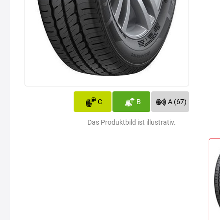
C
B
A (67)
Das Produktbild ist illustrativ.