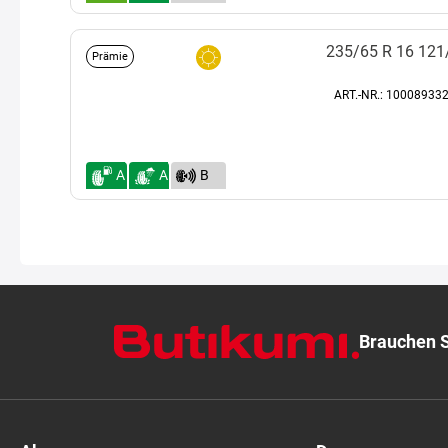
B
A
B
(72)
235/65 R 16 12
Prämie
ART.-NR.: 100089332
A
A
B
(72)
Brauchen S