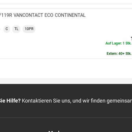
Auf Lager: 1 Stk
Extern: 40+ Stk.
1/119R
VANCONTACT ECO
CONTINENTAL
C
TL
10PR
Auf Lager: 1 Stk
Extern: 40+ Stk.
ie Hilfe?
Kontaktieren Sie uns, und wir finden gemeinsa