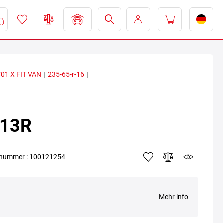
01 X FIT VAN
|
235-65-r-16
|
113R
elnummer : 100121254
Mehr info