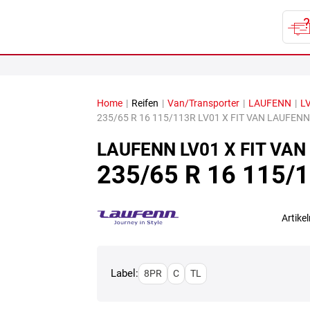
Home
|
Reifen
|
Van/Transporter
|
LAUFENN
|
LV
235/65 R 16 115/113R LV01 X FIT VAN LAUFENN
LAUFENN
LV01 X FIT VAN
235/65 R 16 115/
Artik
Label:
8PR
C
TL