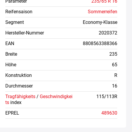
Parameter
235/65 R 16
Reifensaison
Sommerreifen
Segment
Economy-Klasse
Hersteller-Nummer
2020372
EAN
8808563388366
Breite
235
Höhe
65
Konstruktion
R
Durchmesser
16
Tragfähigkeits
/
Geschwindigkei
115/113R
ts
index
EPREL
489630