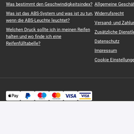
Hinweise
Alles über das 
Kinder und die Autositzpflicht
Über den Einkauf
Was bestimmt den Geschwindigkeitsindex?
Allgemeine Geschä
Was ist das ABS-System und was ist zu tun,
Widerrufsrecht
wenn die ABS-Leuchte leuchtet?
Versand- und Zahl
Welchen Druck sollte ich in meinen Reifen
Zusätzliche Dienstl
halten und wo finde ich eine
Datenschutz
Reifenfülltabelle?
Impressum
Cookie Einstellung