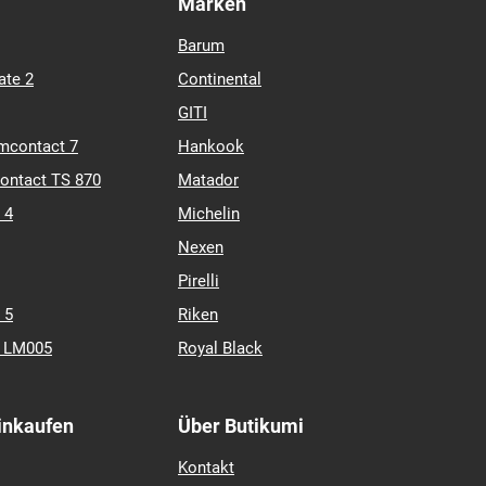
Marken
Barum
ate 2
Continental
GITI
mcontact 7
Hankook
contact TS 870
Matador
 4
Michelin
Nexen
Pirelli
 5
Riken
k LM005
Royal Black