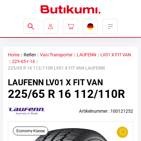
Home
|
Reifen
|
Van/Transporter
|
LAUFENN
|
LV01 X FIT VAN
|
225-65-r-16
|
225/65 R 16 112/110R LV01 X FIT VAN LAUFENN
LAUFENN
LV01 X FIT VAN
225/65 R 16 112/110R
Artikelnummer : 100121252
Economy-Klasse