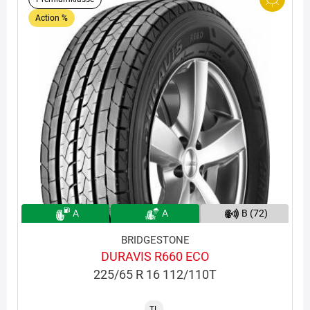
Action %
A
A
B (72)
BRIDGESTONE
DURAVIS R660 ECO
225/65 R 16 112/110T
TL