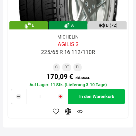
B
A
B (72)
MICHELIN
AGILIS 3
225/65 R 16 112/110R
C
DT
TL
170,09 €
inkl. MwSt.
Auf Lager: 11 Stk. (Lieferung 3-10 Tage)
In den Warenkorb