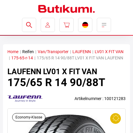
Home
|
Reifen
|
Van/Transporter
|
LAUFENN
|
LV01 X FIT VAN
|
175-65-r-14
|
175/65 R 14 90/88T LV01 X FIT VAN LAUFENN
LAUFENN
LV01 X FIT VAN
175/65 R 14 90/88T
Artikelnummer : 100121283
Economy-Klasse