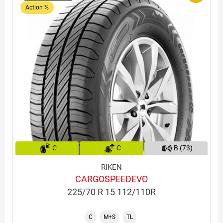
Action %
C
C
B (73)
RIKEN
CARGOSPEEDEVO
225/70 R 15 112/110R
C
M+S
TL