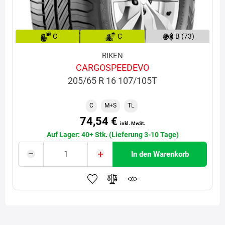
C
C
B (73)
RIKEN
CARGOSPEEDEVO
205/65 R 16 107/105T
C
M+S
TL
74,54 €
inkl. MwSt.
Auf Lager: 40+ Stk. (Lieferung 3-10 Tage)
In den Warenkorb