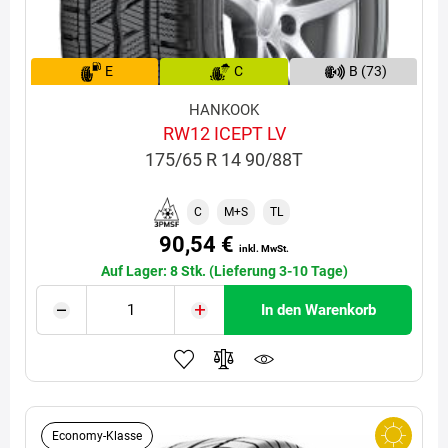
E
C
B (73)
HANKOOK
RW12 ICEPT LV
175/65 R 14 90/88T
C
M+S
TL
90,54 €
inkl. MwSt.
Auf Lager: 8 Stk. (Lieferung 3-10 Tage)
In den Warenkorb
Economy-Klasse