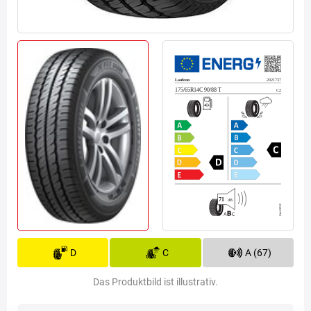
D
C
A (67)
Das Produktbild ist illustrativ.