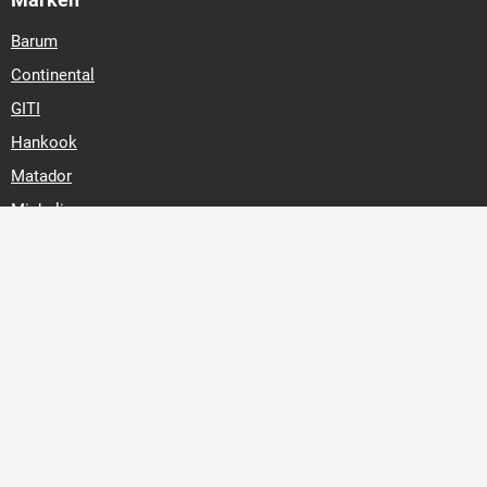
Barum
Continental
GITI
Hankook
Matador
Michelin
Nexen
Pirelli
Riken
Royal Black
Reifenart
Sommer
Winter