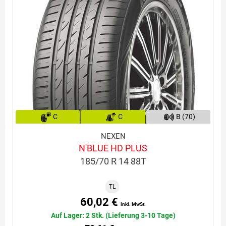
C
C
B (70)
NEXEN
N'BLUE HD PLUS
185/70 R 14 88T
TL
60,02 €
inkl. MwSt.
Auf Lager: 2 Stk. (Lieferung 3-10 Tage)