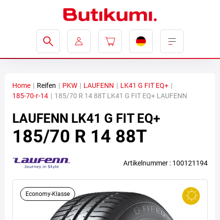
Home
|
Reifen
|
PKW
|
LAUFENN
|
LK41 G FIT EQ+
|
185-70-r-14
|
185/70 R 14 88T LK41 G FIT EQ+ LAUFENN
LAUFENN
LK41 G FIT EQ+
185/70 R 14 88T
Artikelnummer : 100121194
Economy-Klasse