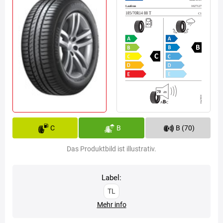
C
B
B (70)
Das Produktbild ist illustrativ.
Label:
TL
Mehr info