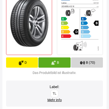
D
B
B (70)
Das Produktbild ist illustrativ.
Label:
TL
Mehr info