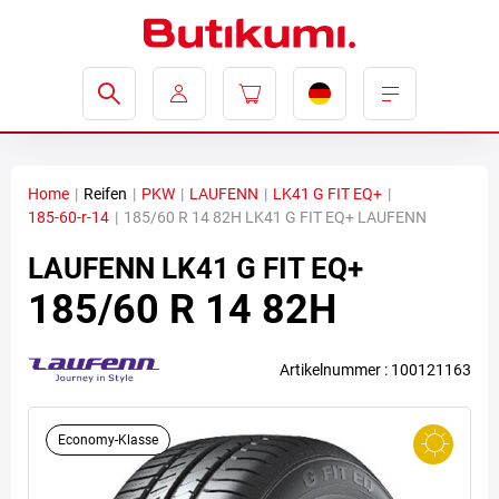
Home
|
Reifen
|
PKW
|
LAUFENN
|
LK41 G FIT EQ+
|
185-60-r-14
|
185/60 R 14 82H LK41 G FIT EQ+ LAUFENN
LAUFENN
LK41 G FIT EQ+
185/60 R 14 82H
Artikelnummer : 100121163
Economy-Klasse