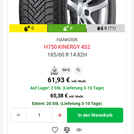
D
B
B (71)
HANKOOK
H750 KINERGY 4S2
185/60 R 14 82H
M+S
TL
61,93 €
inkl. MwSt.
Auf Lager: 2 Stk. (Lieferung 3-10 Tage)
65,38 €
inkl. MwSt.
Extern: 20 Stk. (Lieferung 3-10 Tage)
In den Warenkorb