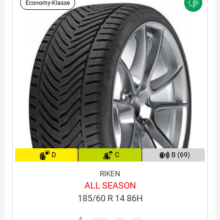
Economy-Klasse
D
C
B (69)
RIKEN
ALL SEASON
185/60 R 14 86H