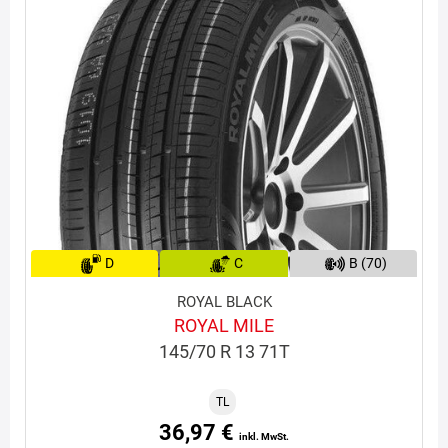
D
C
B (70)
ROYAL BLACK
ROYAL MILE
145/70 R 13 71T
TL
36,97 €
inkl. MwSt.