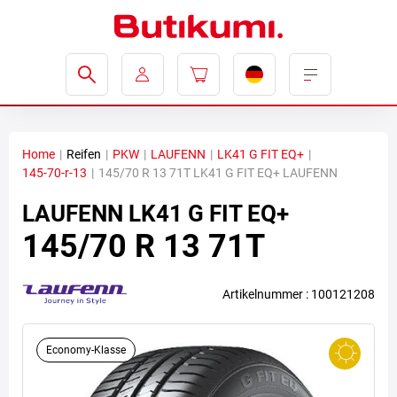
Home
|
Reifen
|
PKW
|
LAUFENN
|
LK41 G FIT EQ+
|
145-70-r-13
|
145/70 R 13 71T LK41 G FIT EQ+ LAUFENN
LAUFENN
LK41 G FIT EQ+
145/70 R 13 71T
Artikelnummer : 100121208
Economy-Klasse