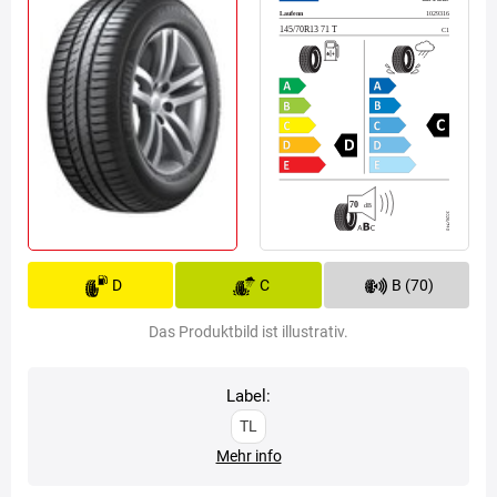
D
C
B (70)
Das Produktbild ist illustrativ.
Label:
TL
Mehr info