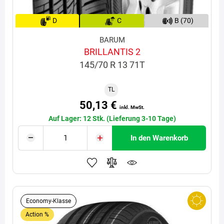
D
C
B (70)
BARUM
BRILLANTIS 2
145/70 R 13 71T
TL
50,13 €
inkl. MwSt.
Auf Lager: 12 Stk. (Lieferung 3-10 Tage)
In den Warenkorb
Economy-Klasse
Action %