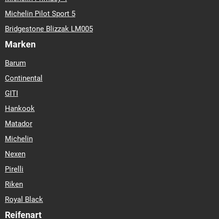
Michelin Pilot Sport 5
Bridgestone Blizzak LM005
Marken
Barum
Continental
GITI
Hankook
Matador
Michelin
Nexen
Pirelli
Riken
Royal Black
Reifenart