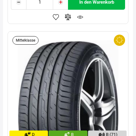
In den Warenkorb
Mittelklasse
D
B
B (71)