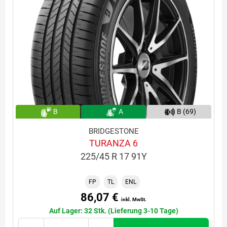
B
A
B (69)
BRIDGESTONE
TURANZA 6
225/45 R 17 91Y
FP
TL
ENL
86,07 €
inkl. MwSt.
Auf Lager: 32 Stk. (Lieferung 3-10 Tage)