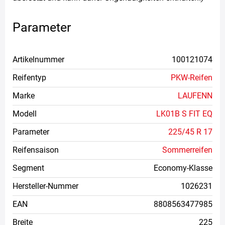
Parameter
Artikelnummer
100121074
Reifentyp
PKW-Reifen
Marke
LAUFENN
Modell
LK01B S FIT EQ
Parameter
225/45 R 17
Reifensaison
Sommerreifen
Segment
Economy-Klasse
Hersteller-Nummer
1026231
EAN
8808563477985
Breite
225