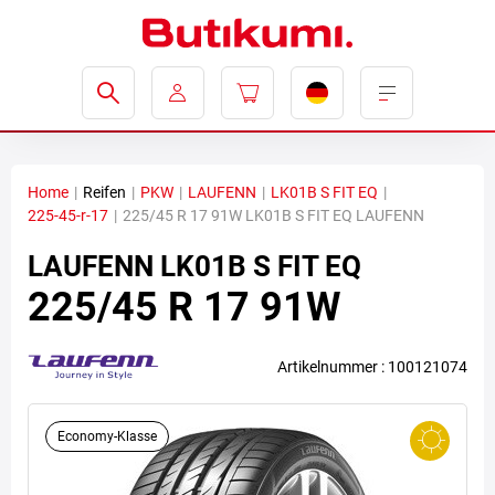
Home
|
Reifen
|
PKW
|
LAUFENN
|
LK01B S FIT EQ
|
225-45-r-17
|
225/45 R 17 91W LK01B S FIT EQ LAUFENN
LAUFENN
LK01B S FIT EQ
225/45 R 17 91W
Artikelnummer : 100121074
Economy-Klasse