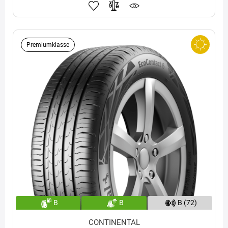
Premiumklasse
B
B
B (72)
CONTINENTAL