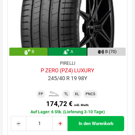
B
A
B (70)
PIRELLI
P ZERO (PZ4) LUXURY
245/40 R 19 98Y
FP
TL
XL
PNCS
174,72 €
inkl. MwSt.
Auf Lager: 6 Stk. (Lieferung 3-10 Tage)
In den Warenkorb