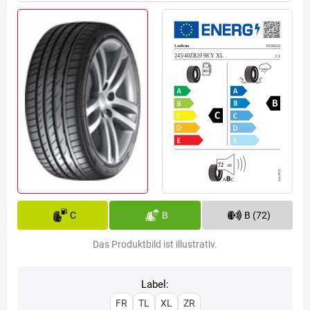
C
B
B (72)
Das Produktbild ist illustrativ.
Label:
FR
TL
XL
ZR