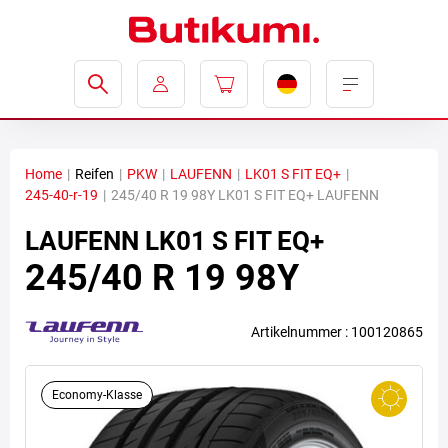
Home
|
Reifen
|
PKW
|
LAUFENN
|
LK01 S FIT EQ+
|
245-40-r-19
|
245/40 R 19 98Y LK01 S FIT EQ+ LAUFENN
LAUFENN
LK01 S FIT EQ+
245/40 R 19 98Y
Artikelnummer : 100120865
Economy-Klasse