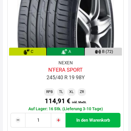
C
A
B (72)
NEXEN
N'FERA SPORT
245/40 R 19 98Y
RPB
TL
XL
ZR
114,91 €
inkl. MwSt.
Auf Lager: 16 Stk. (Lieferung 3-10 Tage)
In den Warenkorb