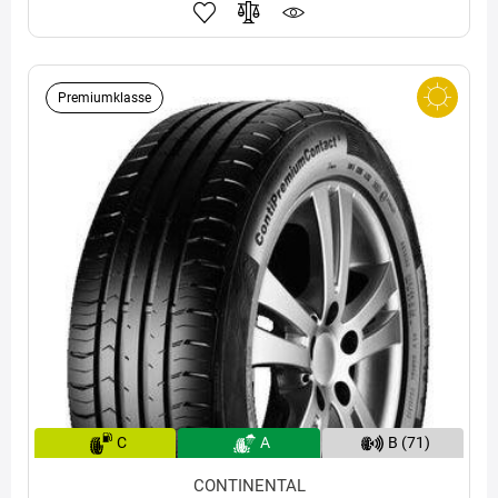
Premiumklasse
C
A
B (71)
CONTINENTAL