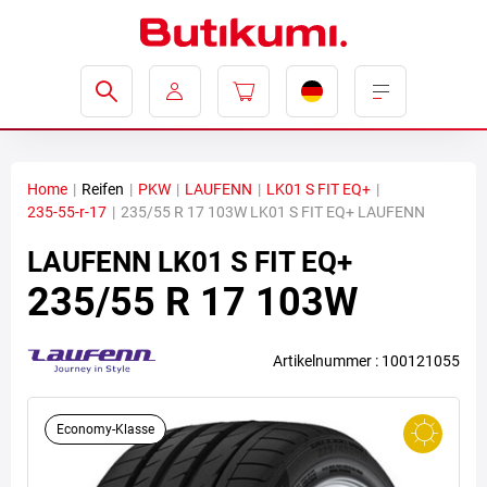
Home
|
Reifen
|
PKW
|
LAUFENN
|
LK01 S FIT EQ+
|
235-55-r-17
|
235/55 R 17 103W LK01 S FIT EQ+ LAUFENN
LAUFENN
LK01 S FIT EQ+
235/55 R 17 103W
Artikelnummer : 100121055
Economy-Klasse