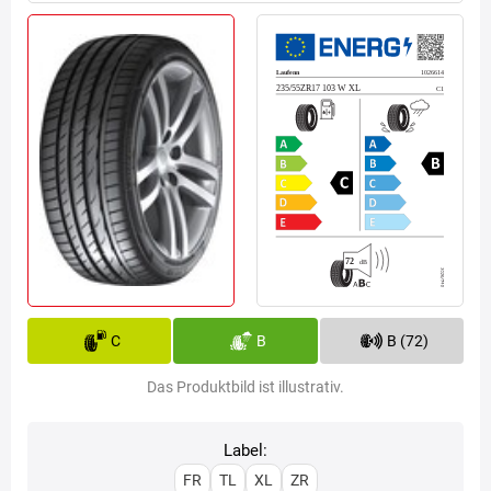
C
B
B (72)
Das Produktbild ist illustrativ.
Label:
FR
TL
XL
ZR