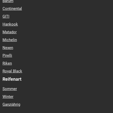
Barum
Continental
GITI
Hankook
Matador
Michelin
Nexen
Pirelli
Riken
Royal Black
Reifenart
Sommer
Winter
Ganzjährig