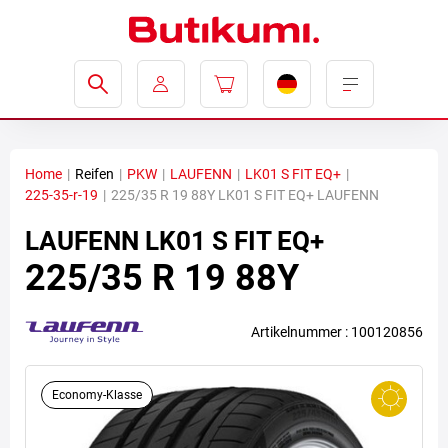
Home
|
Reifen
|
PKW
|
LAUFENN
|
LK01 S FIT EQ+
|
225-35-r-19
|
225/35 R 19 88Y LK01 S FIT EQ+ LAUFENN
LAUFENN
LK01 S FIT EQ+
225/35 R 19 88Y
Artikelnummer : 100120856
Economy-Klasse