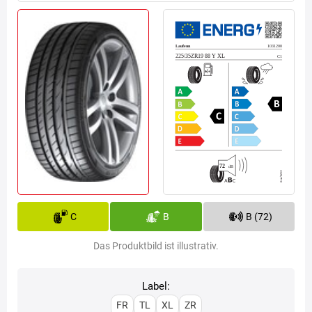
C
B
B (72)
Das Produktbild ist illustrativ.
Label:
FR
TL
XL
ZR