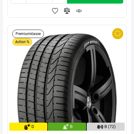
Premiumklasse
Action %
D
B
B (72)