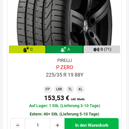
C
A
B (71)
PIRELLI
P ZERO
225/35 R 19 88Y
FP
LRR
TL
XL
153,53 €
inkl. MwSt.
Auf Lager: 1 Stk. (Lieferung 3-10 Tage)
Extern: 40+ Stk. (Lieferung 5-10 Tage)
In den Warenkorb