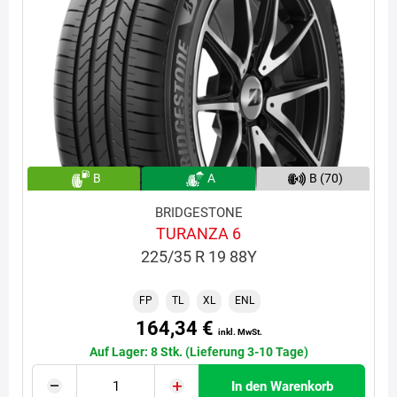
B
A
B (70)
BRIDGESTONE
TURANZA 6
225/35 R 19 88Y
FP
TL
XL
ENL
164,34 €
inkl. MwSt.
Auf Lager: 8 Stk. (Lieferung 3-10 Tage)
In den Warenkorb