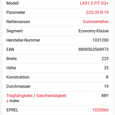
Modell
LK01 S FIT EQ+
Parameter
225/35 R 19
Reifensaison
Sommerreifen
Segment
Economy-Klasse
Hersteller-Nummer
1031200
EAN
8808563568973
Breite
225
Höhe
35
Konstruktion
R
Durchmesser
19
Tragfähigkeits
/
Geschwindigkeit
88Y
s
index
EPREL
1020066