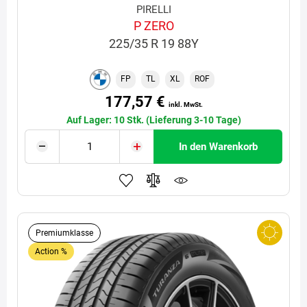
PIRELLI
P ZERO
225/35 R 19 88Y
FP
TL
XL
ROF
177,57 €
inkl. MwSt.
Auf Lager: 10 Stk. (Lieferung 3-10 Tage)
In den Warenkorb
Premiumklasse
Action %