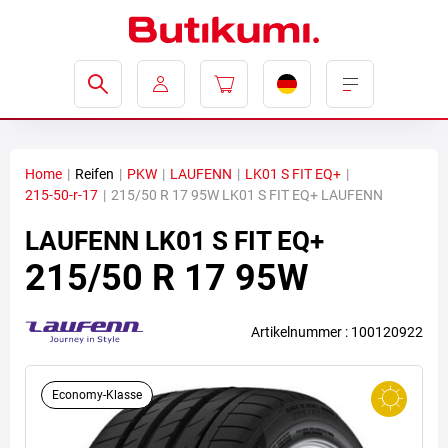
Home
|
Reifen
|
PKW
|
LAUFENN
|
LK01 S FIT EQ+
|
215-50-r-17
|
215/50 R 17 95W LK01 S FIT EQ+ LAUFENN
LAUFENN
LK01 S FIT EQ+
215/50 R 17 95W
Artikelnummer : 100120922
Economy-Klasse