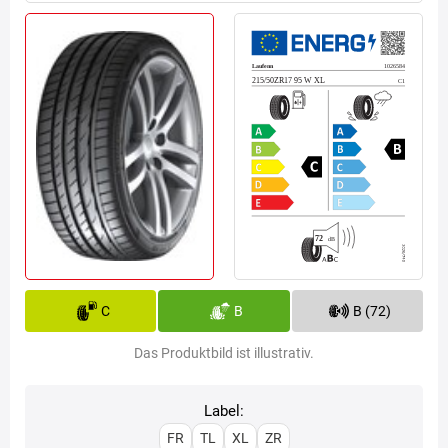
C
B
B (72)
Das Produktbild ist illustrativ.
Label:
FR
TL
XL
ZR