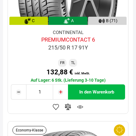
C
A
B (71)
CONTINENTAL
PREMIUMCONTACT 6
215/50 R 17 91Y
FR
TL
132,88 €
inkl. MwSt.
Auf Lager: 6 Stk. (Lieferung 3-10 Tage)
In den Warenkorb
Economy-Klasse