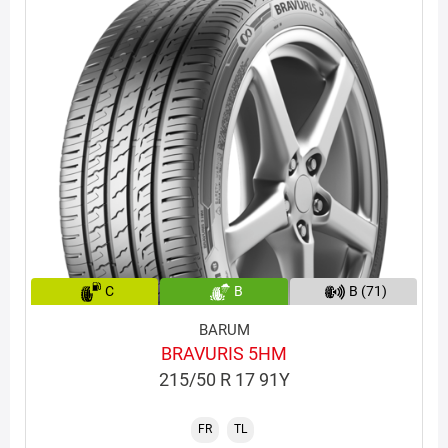
C
B
B (71)
BARUM
BRAVURIS 5HM
215/50 R 17 91Y
FR
TL