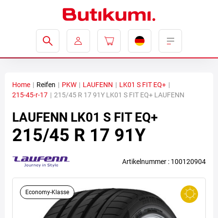
Home
|
Reifen
|
PKW
|
LAUFENN
|
LK01 S FIT EQ+
|
215-45-r-17
|
215/45 R 17 91Y LK01 S FIT EQ+ LAUFENN
LAUFENN
LK01 S FIT EQ+
215/45 R 17 91Y
Artikelnummer : 100120904
Economy-Klasse