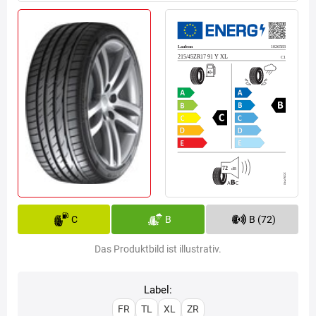
C
B
B (72)
Das Produktbild ist illustrativ.
Label:
FR
TL
XL
ZR