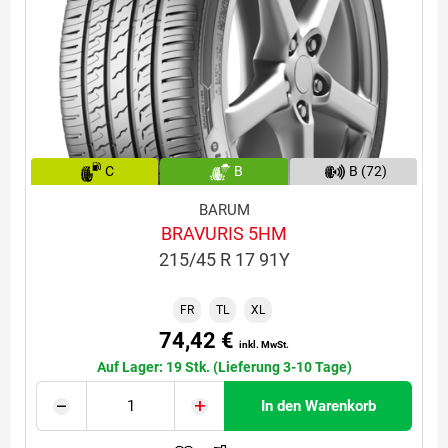
C
B
B (72)
BARUM
BRAVURIS 5HM
215/45 R 17 91Y
FR
TL
XL
74,42 €
inkl. MwSt.
Auf Lager: 19 Stk. (Lieferung 3-10 Tage)
In den Warenkorb