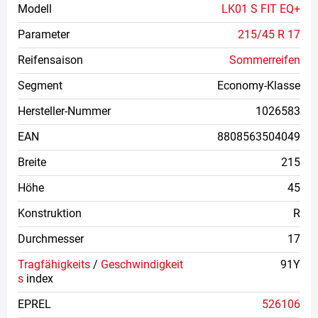
Modell
LK01 S FIT EQ+
Parameter
215/45 R 17
Reifensaison
Sommerreifen
Segment
Economy-Klasse
Hersteller-Nummer
1026583
EAN
8808563504049
Breite
215
Höhe
45
Konstruktion
R
Durchmesser
17
Tragfähigkeits
/
Geschwindigkeit
91Y
s
index
EPREL
526106