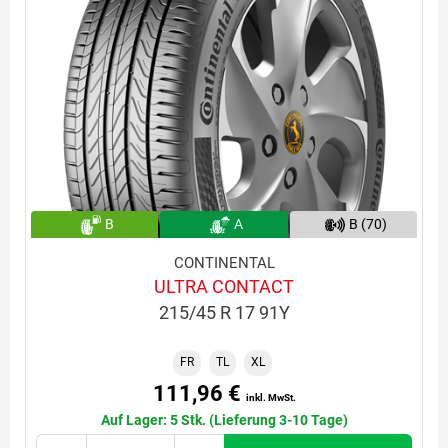
B
A
B (70)
CONTINENTAL
ULTRA CONTACT
215/45 R 17 91Y
FR
TL
XL
111,96 €
inkl. MwSt.
Auf Lager: 5 Stk. (Lieferung 3-10 Tage)