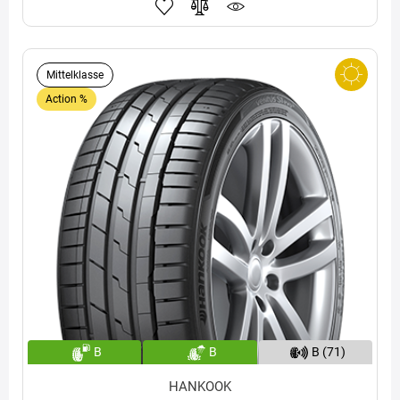
Mittelklasse
Action %
B
B
B (71)
HANKOOK