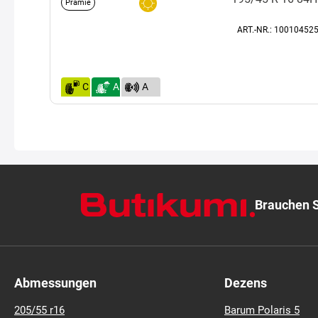
195/45 R 16 84H
Prämie
ART.-NR.: 100104525
C
A
A
(69)
Brauchen S