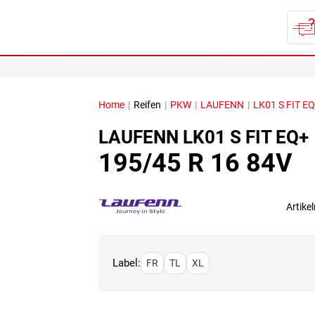
Home
|
Reifen
|
PKW
|
LAUFENN
|
LK01 S FIT E
LAUFENN
LK01 S FIT EQ+
195/45 R 16 84V
Artik
Label:
FR
TL
XL