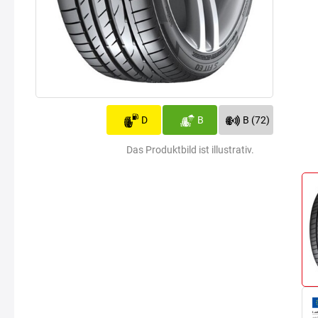
D
B
B (72)
Das Produktbild ist illustrativ.