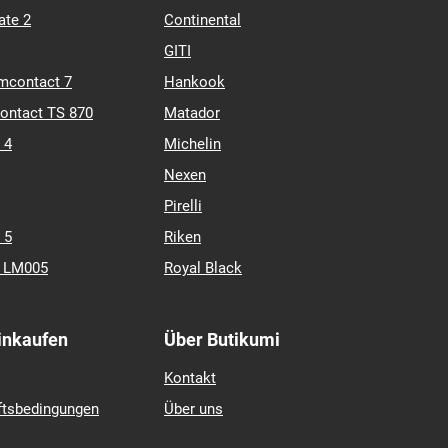
Marken
Barum
ate 2
Continental
GITI
mcontact 7
Hankook
contact TS 870
Matador
 4
Michelin
Nexen
Pirelli
 5
Riken
k LM005
Royal Black
Einkaufen
Über Butikumi
Kontakt