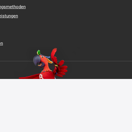
ftsbedingungen
Über uns
ungsmethoden
eistungen
en
ZERTIFIZIERUNG