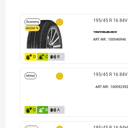
195/45 R 16 84V
Economy
Action %
ART.-NR.: 100046946
D
C
B
(72)
195/45 R 16 84V
Mittel
ART.-NR.: 100092392
C
B
A
(69)