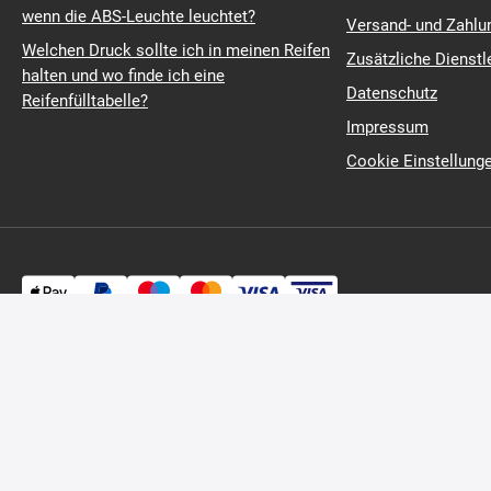
Was bestimmt den Geschwindigkeitsindex?
Allgemeine Geschä
Was ist das ABS-System und was ist zu tun,
Widerrufsrecht
wenn die ABS-Leuchte leuchtet?
Versand- und Zahl
Welchen Druck sollte ich in meinen Reifen
Zusätzliche Dienstl
halten und wo finde ich eine
Datenschutz
Reifenfülltabelle?
Impressum
Cookie Einstellung