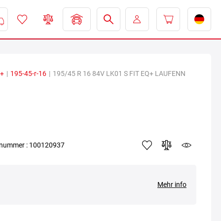
Q+
|
195-45-r-16
|
195/45 R 16 84V LK01 S FIT EQ+ LAUFENN
elnummer : 100120937
Mehr info