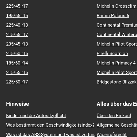
Abmessungen
Dezens
205/55 r16
Barum Polaris 5
225/45 r17
Michelin Crossclim
195/65 r15
Barum Polaris 6
225/40 r18
Continental Premiu
215/55 r17
Continental Winter
235/45 r18
Michelin Pilot Sport
215/60 r16
Pirelli Scorpion
185/60 r14
Michelin Primacy 4
215/55 r16
Michelin Pilot Sport
225/50 r17
Bridgestone Blizza
Hinweise
Alles über das 
Kinder und die Autositzpflicht
Über den Einkauf