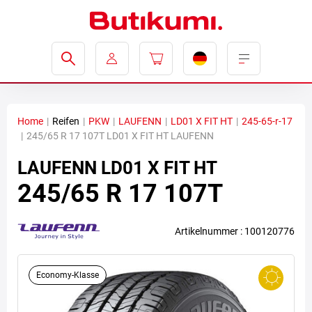
Home
|
Reifen
|
PKW
|
LAUFENN
|
LD01 X FIT HT
|
245-65-r-17
|
245/65 R 17 107T LD01 X FIT HT LAUFENN
LAUFENN
LD01 X FIT HT
245/65 R 17 107T
Artikelnummer : 100120776
Economy-Klasse