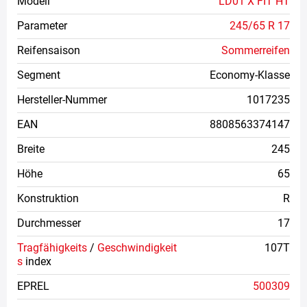
Modell
LD01 X FIT HT
Parameter
245/65 R 17
Reifensaison
Sommerreifen
Segment
Economy-Klasse
Hersteller-Nummer
1017235
EAN
8808563374147
Breite
245
Höhe
65
Konstruktion
R
Durchmesser
17
Tragfähigkeits
/
Geschwindigkeit
107T
s
index
EPREL
500309