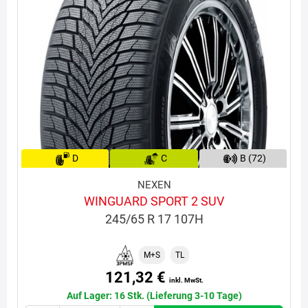
D
C
B (72)
NEXEN
WINGUARD SPORT 2 SUV
245/65 R 17 107H
M+S
TL
121,32 €
inkl. MwSt.
Auf Lager: 16 Stk. (Lieferung 3-10 Tage)