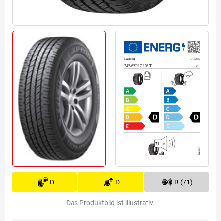
D
D
B (71)
Das Produktbild ist illustrativ.