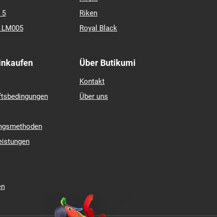
 5
Riken
k LM005
Royal Black
Einkaufen
Über Butikumi
Kontakt
ftsbedingungen
Über uns
ungsmethoden
eistungen
en