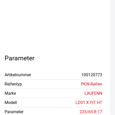
Parameter
Artikelnummer
100120773
Reifentyp
PKW-Reifen
Marke
LAUFENN
Modell
LD01 X FIT HT
Parameter
225/65 R 17