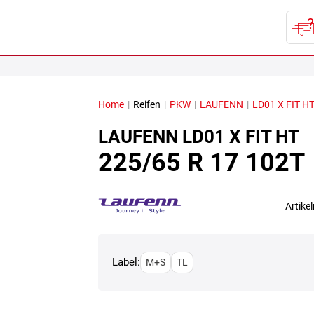
Home
|
Reifen
|
PKW
|
LAUFENN
|
LD01 X FIT H
LAUFENN
LD01 X FIT HT
225/65 R 17 102T
Artik
Label:
M+S
TL