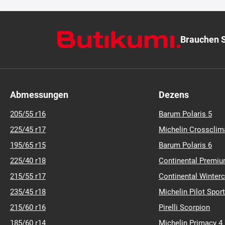
Brauchen S
Abmessungen
Dezens
205/55 r16
Barum Polaris 5
225/45 r17
Michelin Crossclim
195/65 r15
Barum Polaris 6
225/40 r18
Continental Premiu
215/55 r17
Continental Winter
235/45 r18
Michelin Pilot Sport
215/60 r16
Pirelli Scorpion
185/60 r14
Michelin Primacy 4