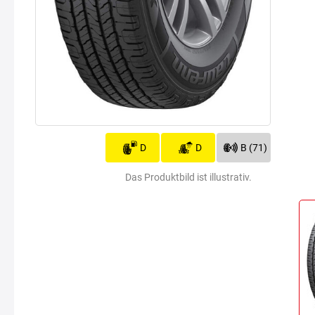
D
D
B (71)
Das Produktbild ist illustrativ.