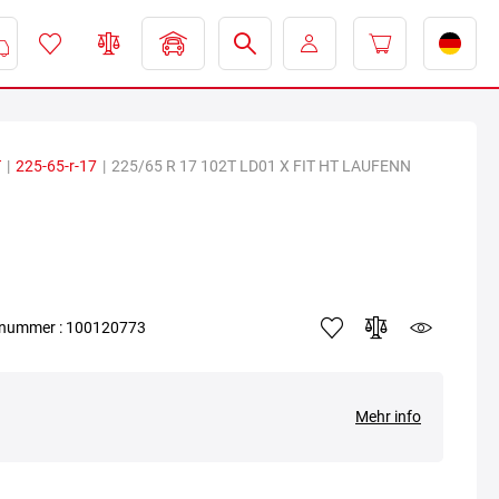
T
|
225-65-r-17
|
225/65 R 17 102T LD01 X FIT HT LAUFENN
elnummer : 100120773
Mehr info