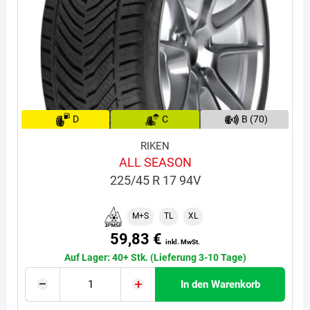
D
C
B (70)
RIKEN
ALL SEASON
225/45 R 17 94V
M+S
TL
XL
59,83 €
inkl. MwSt.
Auf Lager: 40+ Stk. (Lieferung 3-10 Tage)
In den Warenkorb