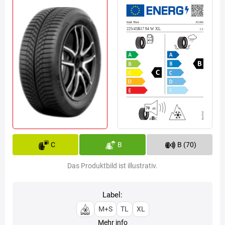
C
B
B (70)
Das Produktbild ist illustrativ.
Label:
M+S
TL
XL
Mehr info