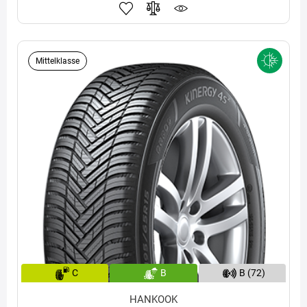
Mittelklasse
C
B
B (72)
HANKOOK