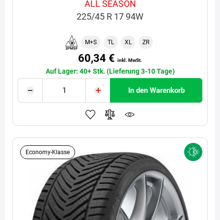
ALL SEASON
225/45 R 17 94W
M+S
TL
XL
ZR
60,34 €
inkl. MwSt.
Auf Lager: 40+ Stk. (Lieferung 3-10 Tage)
In den Warenkorb
Economy-Klasse