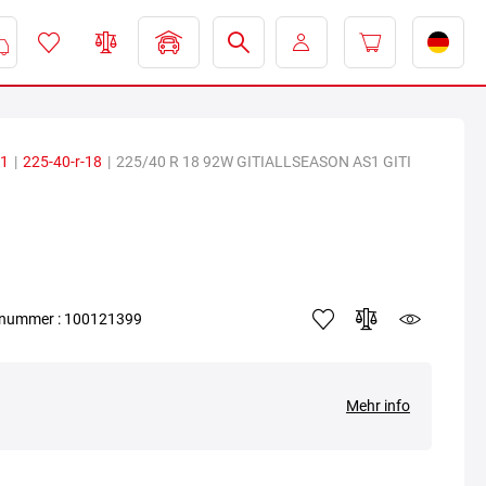
1
|
225-40-r-18
|
225/40 R 18 92W GITIALLSEASON AS1 GITI
elnummer : 100121399
Mehr info