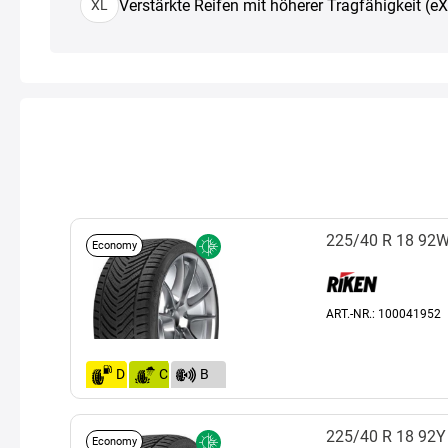
Verstärkte Reifen mit höherer Tragfähigkeit (e
XL
225/40 R 18 92
Economy
ART.-NR.: 100041952
D
C
B
(70)
225/40 R 18 92Y
Economy