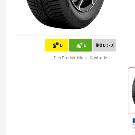
D
B
B (70)
Das Produktbild ist illustrativ.