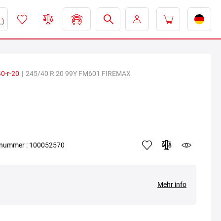
0-r-20
|
245/40 R 20 99Y FM601 FIREMAX
elnummer : 100052570
Mehr info