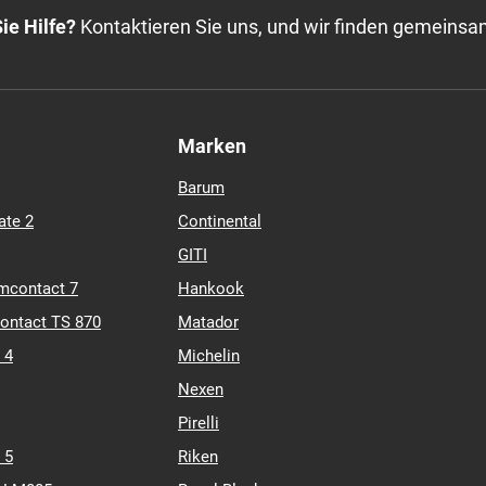
ie Hilfe?
Kontaktieren Sie uns, und wir finden gemeinsa
Marken
Barum
ate 2
Continental
GITI
mcontact 7
Hankook
contact TS 870
Matador
 4
Michelin
Nexen
Pirelli
 5
Riken