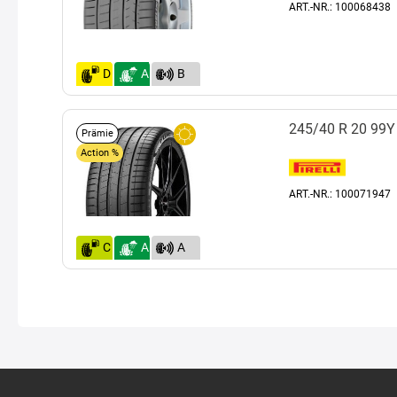
ART.-NR.: 100068438
D
A
B
(71)
245/40 R 20 99Y
Prämie
Action %
ART.-NR.: 100071947
C
A
A
(69)