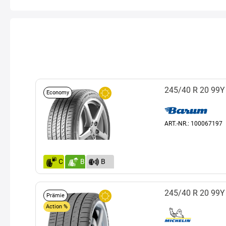
245/40 R 20 99Y
Economy
ART.-NR.: 100067197
C
B
B
(72)
245/40 R 20 99Y
Prämie
Action %