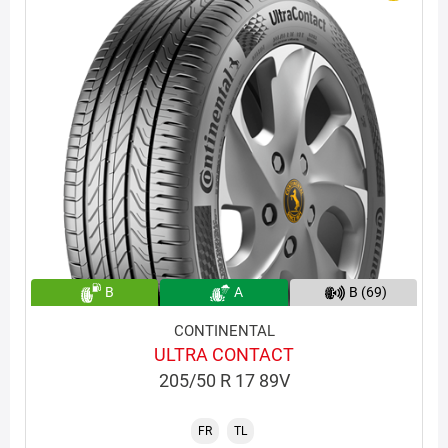
B
A
B (69)
CONTINENTAL
ULTRA CONTACT
205/50 R 17 89V
FR
TL