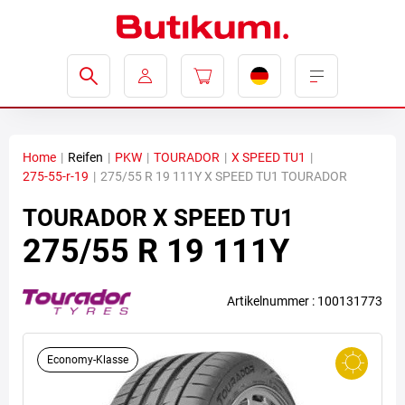
Home
|
Reifen
|
PKW
|
TOURADOR
|
X SPEED TU1
|
275-55-r-19
|
275/55 R 19 111Y X SPEED TU1 TOURADOR
TOURADOR
X SPEED TU1
275/55 R 19 111Y
Artikelnummer : 100131773
Economy-Klasse