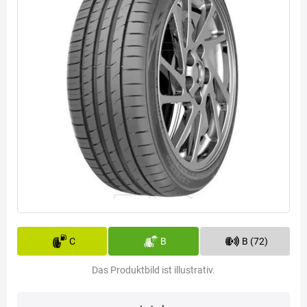
C
B
B (72)
Das Produktbild ist illustrativ.