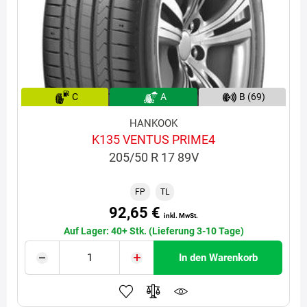
C
A
B (69)
HANKOOK
K135 VENTUS PRIME4
205/50 R 17 89V
FP
TL
92,65 €
inkl. MwSt.
Auf Lager: 40+ Stk. (Lieferung 3-10 Tage)
In den Warenkorb