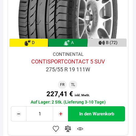
D
A
B (72)
CONTINENTAL
CONTISPORTCONTACT 5 SUV
275/55 R 19 111W
FR
TL
227,41 €
inkl. MwSt.
Auf Lager: 2 Stk. (Lieferung 3-10 Tage)
In den Warenkorb