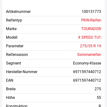
Artikelnummer
100131773
Reifentyp
PKW-Reifen
Marke
TOURADOR
Modell
X SPEED TU1
Parameter
275/55 R 19
Reifensaison
Sommerreifen
Segment
Economy-Klasse
Hersteller-Nummer
6971597440712
EAN
6971597440712
Breite
275
Höhe
55
Konstruktion
R