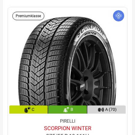
Premiumklasse
C
B
A (70)
PIRELLI
SCORPION WINTER