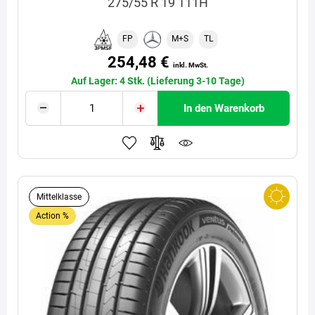
275/55 R 19 111H
FP
M+S
TL
254,48 €
inkl. MwSt.
Auf Lager: 4 Stk. (Lieferung 3-10 Tage)
In den Warenkorb
Mittelklasse
Action %