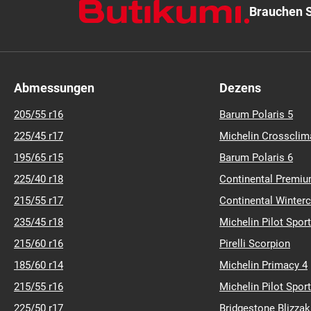
ART.-NR.: 10010102
C
A
B
(69)
Brauchen S
Abmessungen
Dezens
205/55 r16
Barum Polaris 5
225/45 r17
Michelin Crossclim