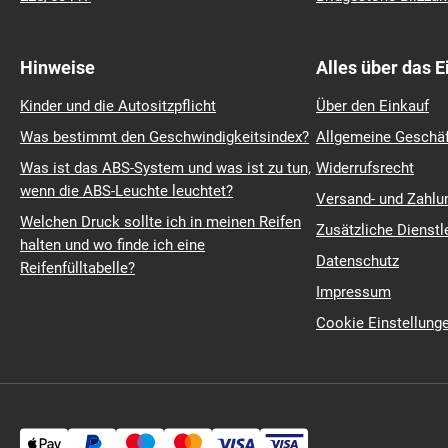
195/65 r15
Barum Polaris 6
225/40 r18
Continental Premiu
215/55 r17
Continental Winter
235/45 r18
Michelin Pilot Sport
215/60 r16
Pirelli Scorpion
185/60 r14
Michelin Primacy 4
215/55 r16
Michelin Pilot Sport
225/50 r17
Bridgestone Blizza
Hinweise
Alles über das 
Kinder und die Autositzpflicht
Über den Einkauf
Was bestimmt den Geschwindigkeitsindex?
Allgemeine Geschä
Was ist das ABS-System und was ist zu tun,
Widerrufsrecht
wenn die ABS-Leuchte leuchtet?
Versand- und Zahl