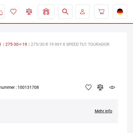
1
|
275-30-r-19
|
275/30 R 19 96Y X SPEED TU1 TOURADOR
elnummer : 100131708
Mehr info