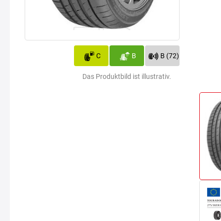
C
B
B (72)
Das Produktbild ist illustrativ.