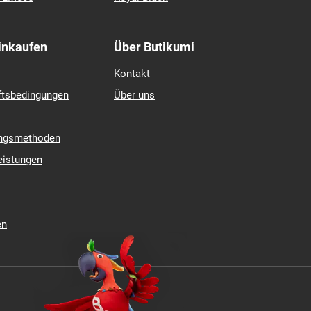
GITI
mcontact 7
Hankook
contact TS 870
Matador
 4
Michelin
Nexen
Pirelli
 5
Riken
k LM005
Royal Black
Einkaufen
Über Butikumi
Kontakt
ftsbedingungen
Über uns
ungsmethoden