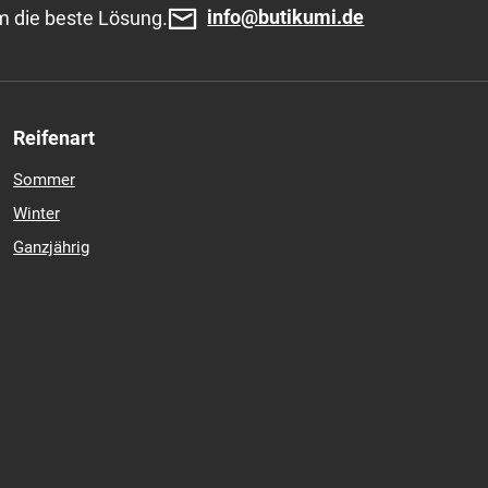
92,65 €
inkl. MwSt.
In den Warenkorb
 (Lieferung 3-10 Tage)
info@butikumi.de
m die beste Lösung.
Reifenart
Sommer
Winter