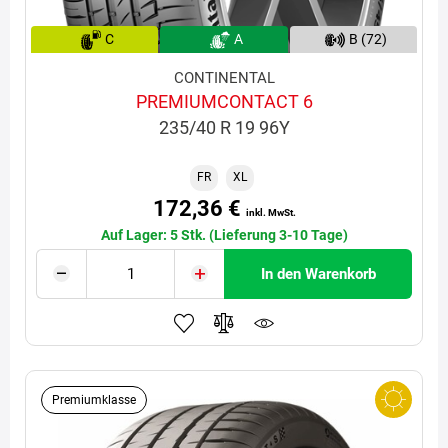
C
A
B (72)
CONTINENTAL
PREMIUMCONTACT 6
235/40 R 19 96Y
FR
XL
172,36 €
inkl. MwSt.
Auf Lager: 5 Stk. (Lieferung 3-10 Tage)
In den Warenkorb
Premiumklasse