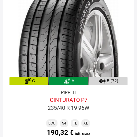
C
A
B (72)
PIRELLI
CINTURATO P7
235/40 R 19 96W
ECO
S-I
TL
XL
190,32 €
inkl. MwSt.