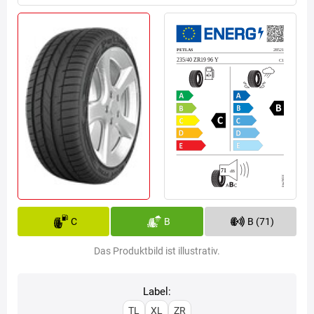
C
B
B (71)
Das Produktbild ist illustrativ.
Label:
TL
XL
ZR