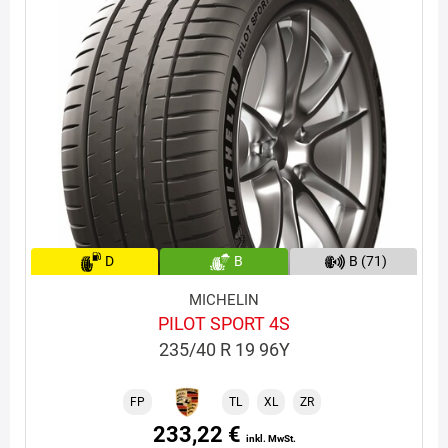
D
B
B (71)
MICHELIN
PILOT SPORT 4S
235/40 R 19 96Y
FP
TL
XL
ZR
233,22 €
inkl. MwSt.