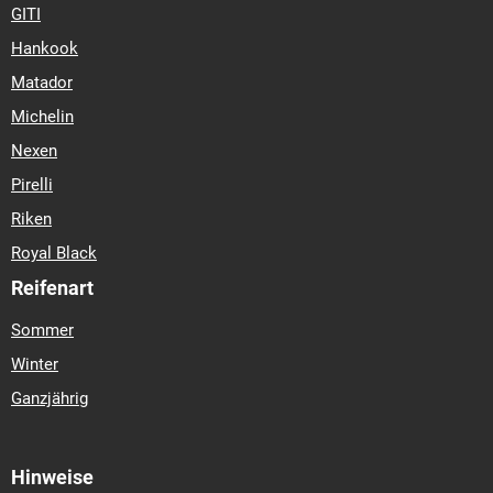
GITI
Hankook
Matador
Michelin
Nexen
Pirelli
Riken
Royal Black
Reifenart
Sommer
Winter
Ganzjährig
Hinweise