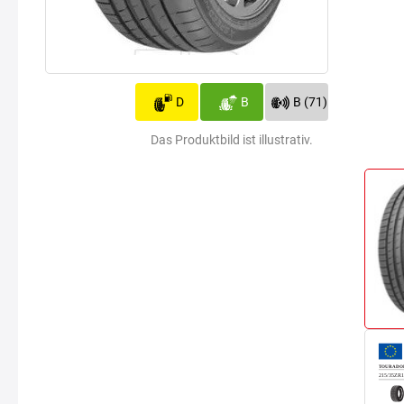
D
B
B (71)
Das Produktbild ist illustrativ.