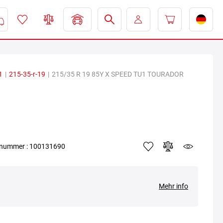
1
|
215-35-r-19
|
215/35 R 19 85Y X SPEED TU1 TOURADOR
elnummer : 100131690
Mehr info