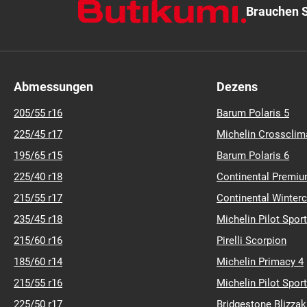
ART.-NR.: 10010097
C
A
B
(69)
Brauchen S
Abmessungen
Dezens
205/55 r16
Barum Polaris 5
225/45 r17
Michelin Crossclim
195/65 r15
Barum Polaris 6