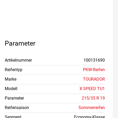
Parameter
Artikelnummer
100131690
Reifentyp
PKW-Reifen
Marke
TOURADOR
Modell
X SPEED TU1
Parameter
215/35 R 19
Reifensaison
Sommerreifen
Segment
Economy-Klasse