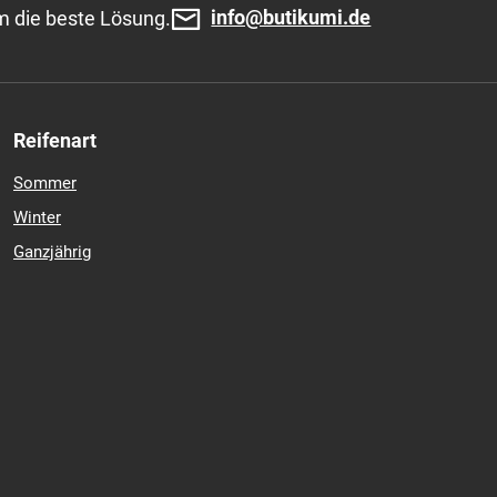
69,53 €
inkl. MwSt.
In den Warenkorb
 (Lieferung 3-10 Tage)
info@butikumi.de
m die beste Lösung.
Reifenart
Sommer
Winter
Ganzjährig