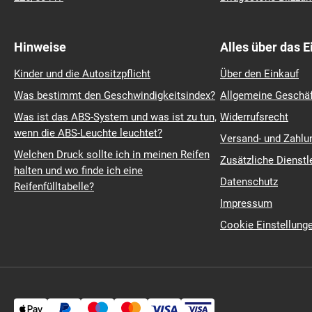
225/40 r18
Continental Premiu
215/55 r17
Continental Winter
235/45 r18
Michelin Pilot Sport
215/60 r16
Pirelli Scorpion
185/60 r14
Michelin Primacy 4
215/55 r16
Michelin Pilot Sport
225/50 r17
Bridgestone Blizza
Hinweise
Alles über das 
Kinder und die Autositzpflicht
Über den Einkauf
Was bestimmt den Geschwindigkeitsindex?
Allgemeine Geschä
Was ist das ABS-System und was ist zu tun,
Widerrufsrecht
wenn die ABS-Leuchte leuchtet?
Versand- und Zahl
Welchen Druck sollte ich in meinen Reifen
Zusätzliche Dienstl