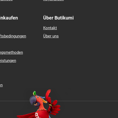
mcontact 7
Hankook
contact TS 870
Matador
 4
Michelin
Nexen
Pirelli
 5
Riken
k LM005
Royal Black
Einkaufen
Über Butikumi
Kontakt
ftsbedingungen
Über uns
ungsmethoden
eistungen