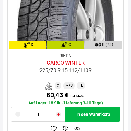
D
C
B (73)
RIKEN
CARGO WINTER
225/70 R 15 112/110R
C
M+S
TL
80,43 €
inkl. MwSt.
Auf Lager: 18 Stk. (Lieferung 3-10 Tage)
In den Warenkorb