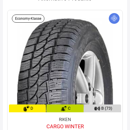
Economy-Klasse
D
C
B (73)
RIKEN
CARGO WINTER