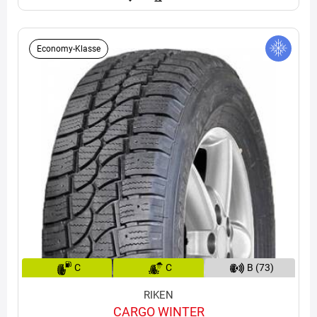
Economy-Klasse
C
C
B (73)
RIKEN
CARGO WINTER