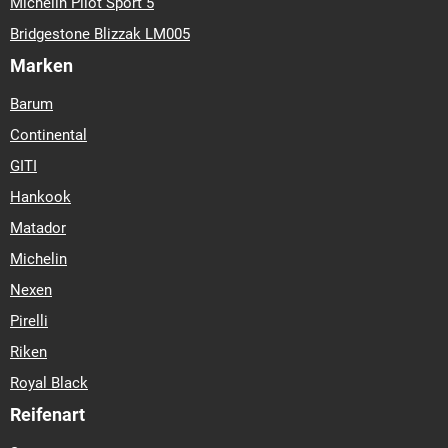
Michelin Pilot Sport 5
Bridgestone Blizzak LM005
Marken
Barum
Continental
GITI
Hankook
Matador
Michelin
Nexen
Pirelli
Riken
Royal Black
Reifenart