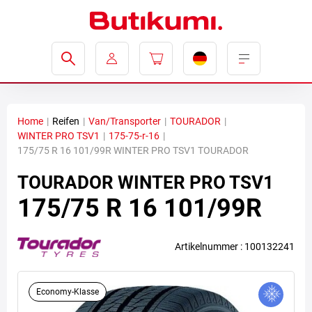
Home
|
Reifen
|
Van/Transporter
|
TOURADOR
|
WINTER PRO TSV1
|
175-75-r-16
|
175/75 R 16 101/99R WINTER PRO TSV1 TOURADOR
TOURADOR
WINTER PRO TSV1
175/75 R 16 101/99R
Artikelnummer : 100132241
Economy-Klasse