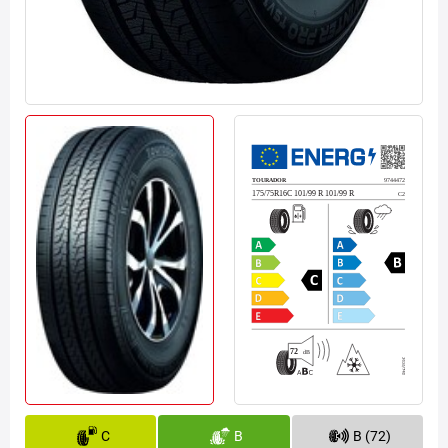
C
B
B (72)