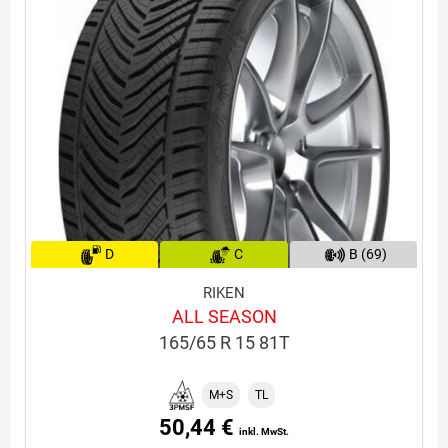
D
C
B (69)
RIKEN
ALL SEASON
165/65 R 15 81T
M+S
TL
50,44 €
inkl. MwSt.