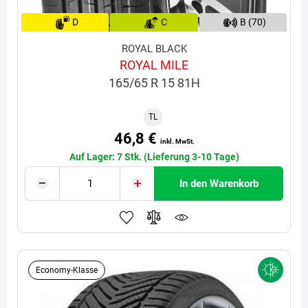
D
C
B (70)
ROYAL BLACK
ROYAL MILE
165/65 R 15 81H
TL
46,8 €
inkl. MwSt.
Auf Lager: 7 Stk. (Lieferung 3-10 Tage)
In den Warenkorb
Economy-Klasse