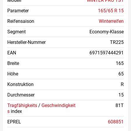
Modell
WINTER PRO TS1
Parameter
165/65 R 15
Reifensaison
Winterreifen
Segment
Economy-Klasse
Hersteller-Nummer
TR225
EAN
6971597444291
Breite
165
Höhe
65
Konstruktion
R
Durchmesser
15
Tragfähigkeits
/
Geschwindigkeit
81T
s
index
EPREL
608851