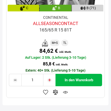
C
B
B (71)
CONTINENTAL
ALLSEASONCONTACT
165/65 R 15 81T
M+S
TL
84,62 €
inkl. MwSt.
Auf Lager: 2 Stk. (Lieferung 3-10 Tage)
85,8 €
inkl. MwSt.
Extern: 40+ Stk. (Lieferung 5-10 Tage)
In den Warenkorb