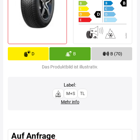
D
B
B (70)
Das Produktbild ist illustrativ.
Label:
M+S
TL
Mehr info
Auf Anfrage